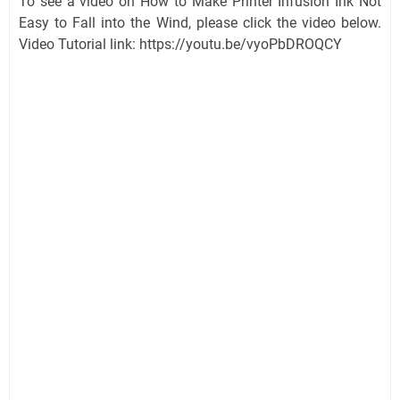
To see a video on How to Make Printer Infusion Ink Not
Easy to Fall into the Wind, please click the video below.
Video Tutorial link: https://youtu.be/vyoPbDROQCY