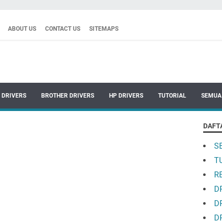
ABOUT US
CONTACT US
SITEMAPS
 DRIVERS
BROTHER DRIVERS
HP DRIVERS
TUTORIAL
SEMUA
DAFT
S
T
R
D
D
D