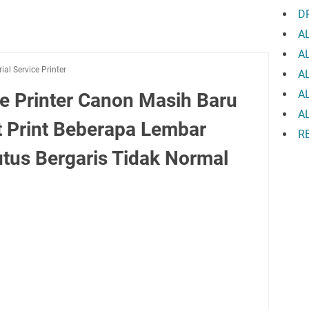
D
A
A
rial Service Printer
A
A
e Printer Canon Masih Baru
A
t Print Beberapa Lembar
R
utus Bergaris Tidak Normal