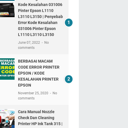
Kode Kesalahan 031006
Pinter Epson L1110
L3110 L3150 | Penyebab
Error Kode Kesalahan
031006 Pinter Epson
L1110 L3110 L3150
June 07, 2022
No
comments
BERBAGAI MACAM
CODE ERROR PRINTER
EPSON / KODE
KESALAHAN PRINTER
EPSON
November 25, 2020
No
comments
Cara Manual Nozzle
Check Dan Cleaning
Printer HP Ink Tank 315 |