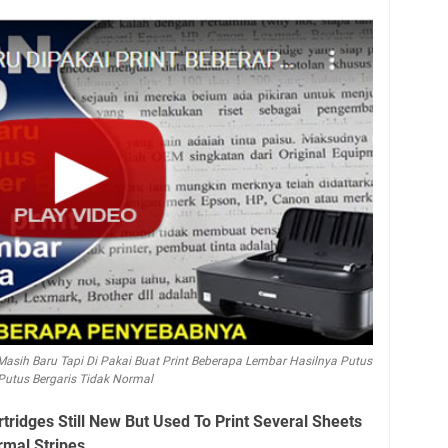
Masih Baru Tapi Di Pakai Buat Print Beberapa Lembar Hasilnya Putus
Putus Bergaris Tidak Normal
tridges Still New But Used To Print Several Sheets
rmal Stripes