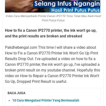
Video Cara Memperbaiki Printer Canon IP2770 Tinta Tidak Mau Naik Hasil
Print Putus Putus
How to fix a Canon IP2770 printer, the ink won't go up,
and the print results are broken and streaked
Pakdhebengal.com This time I will share a video about
How to Fix a Canon IP2770 Printer Ink Won't Go Up Print
Results Drop Out. I've uploaded a video on how to fix a
Canon IP2770 printer, the ink won't go up, I've uploaded a
broken print result on my youtube channel. Hopefully this
video on How to Repair a Canon IP2770 Printer Ink Won't
Go Up, Dropped Print Result is useful.
BACA JUGA
10 Cara Mengatasi Printer Yang Bermasalah