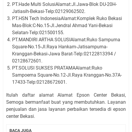
PT.Hade Multi SolusiAlamat:Jl.Jawa-Blok DU-20H-
Jatiasih-Bekasi-Telp:02129062502.
PT.HSN Tech IndonesiaAlamat:Komplek Ruko Bekasi
Mas-Blok:C-No.15-Jl.Jendral Ahmad Yani-Bekasi
Selatan-Telp:021500155.
PT.MANDIRI ARTHA SOLUSIAlamat:Ruko Sampurna
Square-No.15-Jl.Raya Hankam-Jatisampurna-
Kranggan-Bekasi-Jawa Barat-Telp:02122813394 /
02128672601.
PT.SOLUSI SUKSES PRATAMAAlamat:Ruko
Sampoerna Square-No.12-Jl.Raya Kranggan-No.37A-
17433-Telp:02128672601.
Itulah daftar alamat Alamat Epson Center Bekasi,
Semoga bermanfaat buat yang membutuhkan. Layanan
penjualan dan jasa layanan perbaikan tersedia di epson
center Bekasi.
BACA JUGA