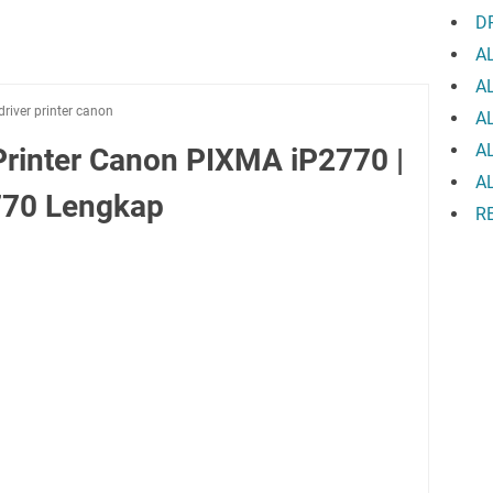
D
A
A
driver printer canon
A
A
Printer Canon PIXMA iP2770 |
A
770 Lengkap
R