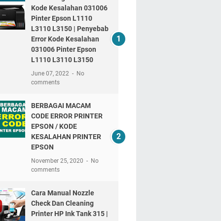
Kode Kesalahan 031006
Pinter Epson L1110
L3110 L3150 | Penyebab
Error Kode Kesalahan
031006 Pinter Epson
L1110 L3110 L3150
June 07, 2022
No
comments
BERBAGAI MACAM
CODE ERROR PRINTER
EPSON / KODE
KESALAHAN PRINTER
EPSON
November 25, 2020
No
comments
Cara Manual Nozzle
Check Dan Cleaning
Printer HP Ink Tank 315 |