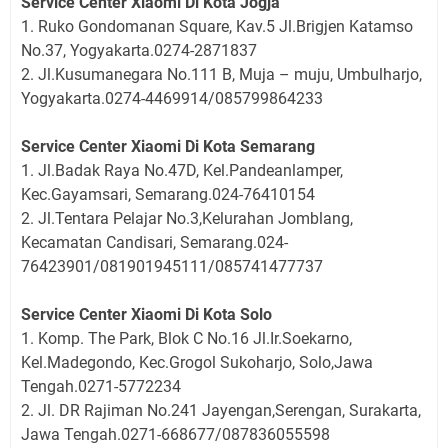
Service Center Xiaomi Di Kota Jogja
1. Ruko Gondomanan Square, Kav.5 Jl.Brigjen Katamso
No.37, Yogyakarta.0274-2871837
2. Jl.Kusumanegara No.111 B, Muja – muju, Umbulharjo,
Yogyakarta.0274-4469914/085799864233
Service Center Xiaomi Di Kota Semarang
1. Jl.Badak Raya No.47D, Kel.Pandeanlamper,
Kec.Gayamsari, Semarang.024-76410154
2. Jl.Tentara Pelajar No.3,Kelurahan Jomblang,
Kecamatan Candisari, Semarang.024-
76423901/081901945111/085741477737
Service Center Xiaomi Di Kota Solo
1. Komp. The Park, Blok C No.16 Jl.Ir.Soekarno,
Kel.Madegondo, Kec.Grogol Sukoharjo, Solo,Jawa
Tengah.0271-5772234
2. Jl. DR Rajiman No.241 Jayengan,Serengan, Surakarta,
Jawa Tengah.0271-668677/087836055598