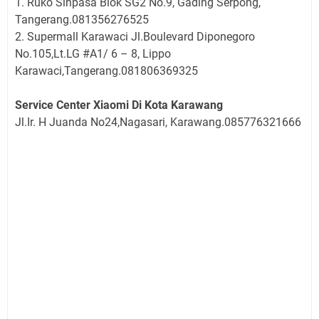
1. Ruko Sinpasa Blok SG2 No.9, Gading Serpong,
Tangerang.081356276525
2. Supermall Karawaci Jl.Boulevard Diponegoro
No.105,Lt.LG #A1/ 6 – 8, Lippo
Karawaci,Tangerang.081806369325
Service Center Xiaomi Di Kota Karawang
Jl.Ir. H Juanda No24,Nagasari, Karawang.085776321666