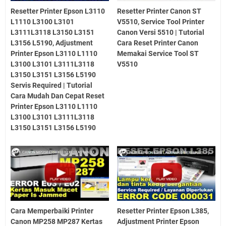
Resetter Printer Epson L3110
Resetter Printer Canon ST
L1110 L3100 L3101
V5510, Service Tool Printer
L3111L3118 L3150 L3151
Canon Versi 5510 | Tutorial
L3156 L5190, Adjustment
Cara Reset Printer Canon
Printer Epson L3110 L1110
Memakai Service Tool ST
L3100 L3101 L3111L3118
V5510
L3150 L3151 L3156 L5190
Servis Required | Tutorial
Cara Mudah Dan Cepat Reset
Printer Epson L3110 L1110
L3100 L3101 L3111L3118
L3150 L3151 L3156 L5190
Cara Memperbaiki Printer
Resetter Printer Epson L385,
Canon MP258 MP287 Kertas
Adjustment Printer Epson