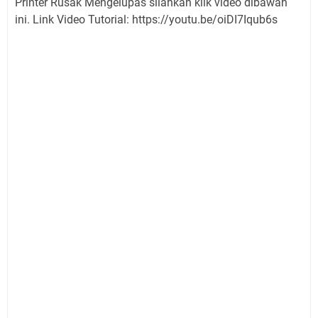
Printer Rusak Mengelupas silahkan klik video dibawah
ini. Link Video Tutorial: https://youtu.be/oiDI7Iqub6s