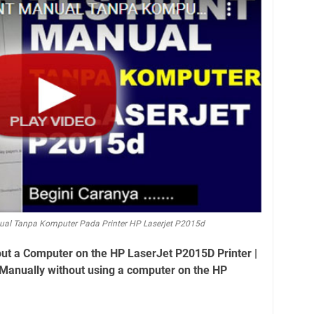
nual Tanpa Komputer Pada Printer HP Laserjet P2015d
out a Computer on the HP LaserJet P2015D Printer |
 Manually without using a computer on the HP