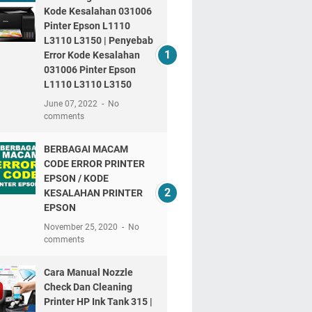
Kode Kesalahan 031006
Pinter Epson L1110
L3110 L3150 | Penyebab
Error Kode Kesalahan
031006 Pinter Epson
L1110 L3110 L3150
June 07, 2022
No
comments
BERBAGAI MACAM
CODE ERROR PRINTER
EPSON / KODE
KESALAHAN PRINTER
EPSON
November 25, 2020
No
comments
Cara Manual Nozzle
Check Dan Cleaning
Printer HP Ink Tank 315 |