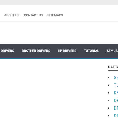
ABOUT US
CONTACT US
SITEMAPS
 DRIVERS
BROTHER DRIVERS
HP DRIVERS
TUTORIAL
SEMUA
DAFT
S
T
R
D
D
D