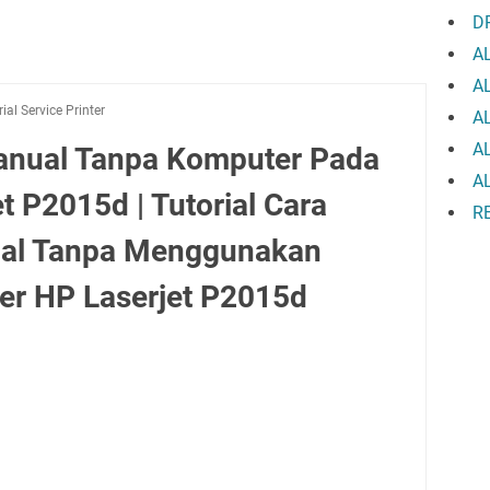
D
A
A
rial Service Printer
A
A
Manual Tanpa Komputer Pada
A
et P2015d | Tutorial Cara
R
ual Tanpa Menggunakan
ter HP Laserjet P2015d